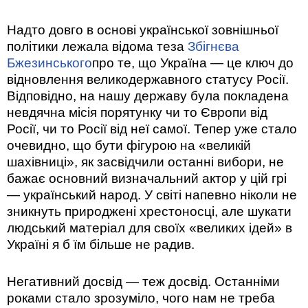
Надто довго в основі української зовнішньої
політики лежала відома теза
Збігнєва
Бжезинського
про те, що Україна — це ключ до
відновлення великодержавного статусу Росії.
Відповідно, на нашу державу була покладена
невдячна місія порятунку чи то Європи від
Росії, чи то Росії від неї самої. Тепер уже стало
очевидно, що бути фігурою на «великій
шахівниці», як засвідчили останні вибори, не
бажає основний визначальний актор у цій грі
— український народ. У світі напевно ніколи не
зникнуть природжені хрестоносці, але шукати
людський матеріал для своїх «великих ідей» в
Україні я б їм більше не радив.
Негативний досвід — теж досвід. Останніми
роками стало зрозуміло, чого нам не треба