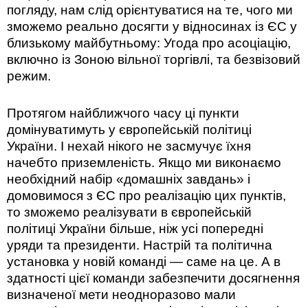
погляду, нам слід орієнтуватися на те, чого ми
зможемо реально досягти у відносинах із ЄС у
близькому майбутньому: Угода про асоціацію,
включно із Зоною вільної торгівлі, та безвізовий
режим.
Протягом найближчого часу ці пункти
домінуватимуть у європейській політиці
України. І нехай нікого не засмучує їхня
начебто приземленість. Якщо ми виконаємо
необхідний набір «домашніх завдань» і
домовимося з ЄС про реалізацію цих пунктів,
то зможемо реалізувати в європейській
політиці України більше, ніж усі попередні
уряди та президенти. Настрій та політична
установка у новій команді — саме на це. А в
здатності цієї команди забезпечити досягнення
визначеної мети неодноразово мали