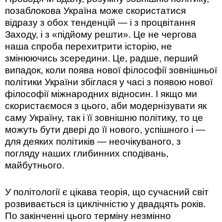
позаблокова Україна може скористатися
відразу з обох тенденцій — і з процвітання
Заходу, і з «підйому решти». Це не чергова
наша спроба перехитрити історію, не
змінюючись зсередини. Це, радше, перший
випадок, коли поява нової філософії зовнішньої
політики України збіглася у часі з появою нової
філософії міжнародних відносин. І якщо ми
скористаємося з цього, аби модернізувати як
саму Україну, так і її зовнішню політику, то це
можуть бути двері до її нового, успішного і —
для деяких політиків — неочікуваного, з
погляду наших глибинних сподівань,
майбутнього.
У політології є цікава теорія, що сучасний світ
розвивається із циклічністю у двадцять років.
По закінченні цього терміну незмінно