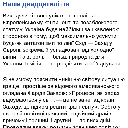
Наше двадцятиліття
Виходячи зі своєї унікальної ролі на
Європейському континенті та позаблокового
статусу, Україна буде найбільш зацікавленою
стороною в тому, щоб максимально усунути
будь-які антагонізми по лінії Схід — Захід у
Європі, зокрема й успадковані від холодної
війни. Така роль — більш природна для
України. Її місія — не розділяти, а об’єднувати.
Я не зможу пояснити нинішню світову ситуацію
краще і простіше за відомого американського
оглядача Фаріда Закарія: «Процеси, які зараз
відбуваються у світі, — це не занепад країн
Заходу, це підйом решти країн світу». Себто у
світовій політиці наявний подвійний драйв,
причому і перший, і другий — по висхідній.
Проводячи вдалу, розумну зовнішню політику,