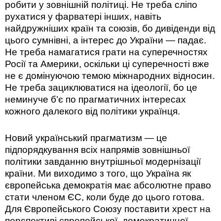
робити у зовнішній політиці. Не треба сліпо
рухатися у фарватері інших, навіть
найдружніших країн та союзів, бо дивіденди від
цього сумнівні, а інтерес до України — падає.
Не треба намагатися грати на суперечностях
Росії та Америки, оскільки ці суперечності вже
не є домінуючою темою міжнародних відносин.
Не треба зациклюватися на ідеології, бо це
неминуче б’є по прагматичних інтересах
кожного далекого від політики українця.
Новий український прагматизм — це
підпорядкування всіх напрямів зовнішньої
політики завданню внутрішньої модернізації
країни. Ми виходимо з того, що Україна як
європейська демократія має абсолютне право
стати членом ЄС, коли буде до цього готова.
Для Європейського Союзу поставити хрест на
перспективі європейської, демократичної,