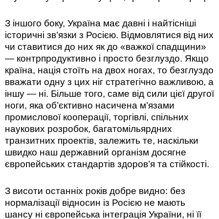
З іншого боку, Україна має давні і найтісніші
історичні зв’язки з Росією. Відмовлятися від них
чи ставитися до них як до «важкої спадщини»
— контрпродуктивно і просто безглуздо. Якщо
країна, нація стоїть на двох ногах, то безглуздо
вважати одну з цих ніг стратегічно важливою, а
іншу — ні. Більше того, саме від сили цієї другої
ноги, яка об’єктивно насичена м’язами
промислової кооперації, торгівлі, спільних
наукових розробок, багатомільярдних
транзитних проектів, залежить те, наскільки
швидко наш державний організм досягне
європейських стандартів здоров’я та стійкості.
З висоти останніх років добре видно: без
нормалізації відносин із Росією не мають
шансу ні європейська інтеграція України, ні її