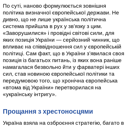
По суті, наново формулюється зовнішня
політика визначної європейської держави. Не
дивно, що не лише українська політична
система прийшла в рух у зв’язку з цим.
«Заворушилися» і провідні світові сили, для
яких позиція України — серйозний чинник, що
впливає на співвідношення сил у європейській
політиці. Сам факт, що в України з’явилася своя
позиція із багатьох питань, із яких вона раніше
намагалася безвольно йти у фарватері інших
сил, став новиною європейської політики та
передумовою того, що хронічна європейська
«втома від України» перетворилася на
«українську інтригу».
Прощання з хрестоносцями
Україна взяла на озброєння стратегію, багато в