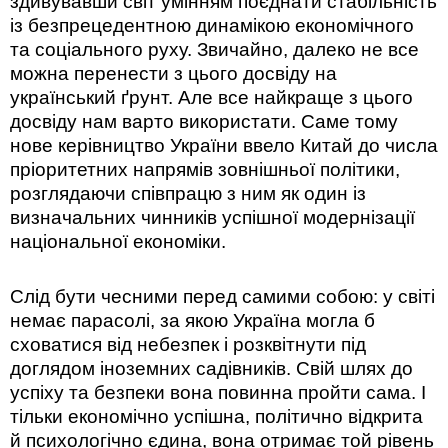
здивувавши світ умінням поєднати стабільність
із безпрецедентною динамікою економічного
та соціального руху. Звичайно, далеко не все
можна перенести з цього досвіду на
український ґрунт. Але все найкраще з цього
досвіду нам варто використати. Саме тому
нове керівництво України ввело Китай до числа
пріоритетних напрямів зовнішньої політики,
розглядаючи співпрацю з ним як один із
визначальних чинників успішної модернізації
національної економіки.
Слід бути чесними перед самими собою: у світі
немає парасолі, за якою Україна могла б
сховатися від небезпек і розквітнути під
доглядом іноземних садівників. Свій шлях до
успіху та безпеки вона повинна пройти сама. І
тільки економічно успішна, політично відкрита
й психологічно єдина, вона отримає той рівень