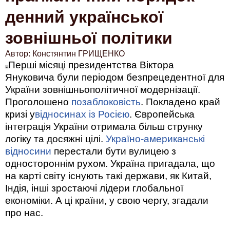
денний української
зовнішньої політики
Автор: Констянтин ГРИЩЕНКО
Перші місяці президентства Віктора
Януковича були періодом безпрецедентної для
України зовнішньополітичної модернізації.
Проголошено
позаблоковість
. Покладено край
кризі у
відносинах із Росією
. Європейська
інтеграція України отримала більш струнку
логіку та досяжні цілі.
Україно-американські
відносини
перестали бути вулицею з
одностороннім рухом. Україна пригадала, що
на карті світу існують такі держави, як Китай,
Індія, інші зростаючі лідери глобальної
економіки. А ці країни, у свою чергу, згадали
про нас.