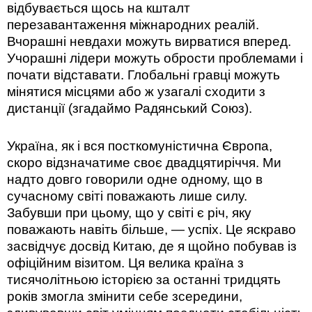
відбувається щось на кшталт
перезавантаження міжнародних реалій.
Вчорашні невдахи можуть вирватися вперед.
Учорашні лідери можуть обрости проблемами і
почати відставати. Глобальні гравці можуть
мінятися місцями або ж узагалі сходити з
дистанції (згадаймо Радянський Союз).
Україна, як і вся посткомуністична Європа,
скоро відзначатиме своє двадцятиріччя. Ми
надто довго говорили одне одному, що в
сучасному світі поважають лише силу.
Забувши при цьому, що у світі є річ, яку
поважають навіть більше, — успіх. Це яскраво
засвідчує досвід Китаю, де я щойно побував із
офіційним візитом. Ця велика країна з
тисячолітньою історією за останні тридцять
років змогла змінити себе зсередини,