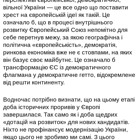
вільної України — це все одно що поставити
хрест на європейській ідеї як такій. Це
означало б, що в процесі внутрішнього
розвитку Європейський Союз непомітно для
себе перетнув межу, за якою географічна і
політична «європейськість», демократія,
ринкова економіка вже не є стовпами, на яких
він базує своє майбутнє. Це означало б
трансформацію ЄС із демократичного
флагмана у демократичне гетто, відокремлене
від решти континенту.
Водночас потрібно визнати, що на цьому етапі
доба історичних проривів у Європі
завершилася. Так само як і доба щедрих
«дотацій на розвиток» для нових кандидатів.
Ніхто не профінансує модернізацію України,
якщо цього не зробимо ми самі. З цього