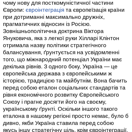
чому нову для посткомуністичної частини
Європи:
євроінтеграція
та європеїзація країни
при дотриманні максимально дружніх,
прагматичних відносин із Росією.
Зовнішньополітична доктрина Віктора
Януковича, яка з легкої руки Хілларі Клінтон
отримала назву політики стратегічного
балансування, ґрунтується на усвідомленні
того, що міжнародний потенціал України має
декілька рівнів. З одного боку, Україна — це
європейська держава з європейськими ж
історією, традицією та майбутнім. Вона бачить
перед собою еталон соціальних стандартів та
рівня економічного розвитку Європейського
Союзу і прагне досягти його на своєму,
українському ґрунті. Оскільки іншого такого
еталона в нашому регіоні просто немає, було б
дивно, якби Україна ставила перед собою
якусь іншу стратегічну ціль, крім євроінтеграції.