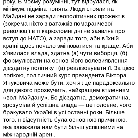
року. В моєму розумінні, тут відбулася, як
мінімум, підміна понять. Люди стояли на
Майдані не заради геополітичних прожектів
(зокрема ніхто з ватажків помаранчевої
революції в ті карколомні дні не заявляв про
вступ до НАТО), а заради того, аби в їхній
країні щось почало змінюватися на краще. Аби
з’явилася влада, здатна (а) чути виборця, (б)
формулювати на основі його волевиявлення
дієздатну політику і (в) реалізовувати її. За цією
логікою, політичний курс президента Віктора
Януковича може бути, хоч як це парадоксально
для декого прозвучить, найкращим втіленням
«волі Майдану». Бо дієздатна, демократична,
зрозуміла й успішна влада — це головне, чого
бракувало Україні в усі останні роки. Більше
того, її відсутність була основною причиною,
яка заважала нам бути більш успішними на
міжнародній арені.