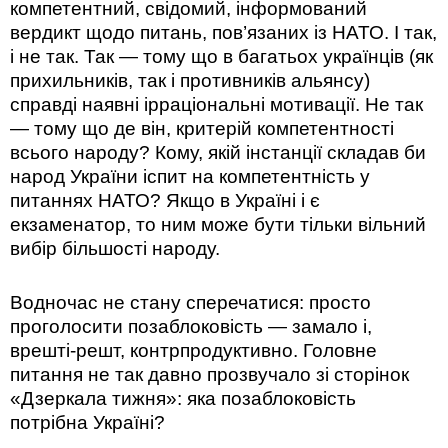
компетентний, свідомий, інформований
вердикт щодо питань, пов’язаних із НАТО. І так,
і не так. Так — тому що в багатьох українців (як
прихильників, так і противників альянсу)
справді наявні ірраціональні мотивації. Не так
— тому що де він, критерій компетентності
всього народу? Кому, якій інстанції складав би
народ України іспит на компетентність у
питаннях НАТО? Якщо в Україні і є
екзаменатор, то ним може бути тільки вільний
вибір більшості народу.
Водночас не стану сперечатися: просто
проголосити позаблоковість — замало і,
врешті-решт, контрпродуктивно. Головне
питання не так давно прозвучало зі сторінок
«Дзеркала тижня»: яка позаблоковість
потрібна Україні?