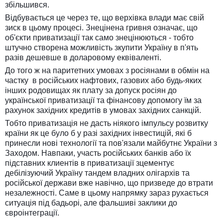
збільшився.
Відбувається це через те, що верхівка влади має свій
зиск в цьому процесі. Знецінена гривня означає, що
об'єкти приватизації так само знецінюються - тобто
штучно створена можливість зкупити Україну в п'ять
разів дешевше в доларовому еквіваленті.
До того ж на паритетних умовах з росіянами в обмін на
частку в російських нафтових, газових або будь-яких
інших родовищах як плату за допуск росіян до
української приватизації та фінансову допомогу їм за
рахунок західних кредитів в умовах західних санкцій.
Тобто приватизація не дасть ніякого імпульсу розвитку
країни як це було б у разі західних інвестицій, які б
принесли нові технології та пов'язали майбутнє України з
Заходом. Навпаки, участь російських банків або їх
підставних клиентів в приватизації зцементує
дебілізуючий Україну тандем владних олігархів та
російської держави вже навічно, що призведе до втрати
незалежності. Саме в цьому напрямку зараз рухається
ситуація під бадьорі, але фальшиві заклики до
євроінтеграції.