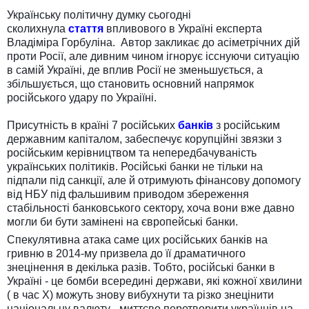
Українську політичну думку сьогодні
сколихнула
стаття
впливового в Україні експерта
Владіміра Горбуліна. Автор закликає до асіметрічних дій
проти Росії, але дивним чином ігнорує ісснуючи ситуацію
в самій Україні, де вплив Росії не зменьшується, а
збільшується, що становить основний напрямок
російського удару по Украіїні.
П
рисутність в країні 7 російських
банків
з російським
державним капіталом, забеспечує корупційні звязки з
російським керівництвом та непередбачуваність
українських політиків. Російські банки не тільки на
підпали під санкції, але й отримують фінансову допомогу
від НБУ під фальшивим приводом збереження
стабільності банковського сектору, хоча вони вже давно
могли би бути замінені на європейські банки.
Спекулятивна атака саме цих російських банків на
гривню в 2014-му призвела до її драматичного
знецінення в декілька разів. Тобто, російські банки в
Україні - це бомби всередині держави, які кожної хвилини
( в час Х) можуть знову вибухнути та різко знецінити
національну валюту - миттєво перетворити українців на