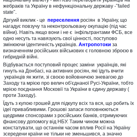
жебраків та Україну в нефункціональну державу -"failed
state".
Дргуий виклик - це
переселення
росіян в Україну, що
нагадує повзучу та неконтрольовану окупацію (під час
війни). Навіть якщо вони і не є інфільтрантами ФСБ, все
одно несуть та навязують свої цінності, поступово
змінюючи ідентичність українців.
Антропотоки
за
визначенням російських військових є головною зброєю в
гибридній війні.
Відбувається поступовий процес заміни українців, які
гинуть на Донбасі, на активних росіян, які їдуть вчити
українців як жити, зі своєю войовничою зневагою до
Заходу та мрією про велич об'єднаної Русі-України, тобто
мрією поєднання Московії та України в єдину державу (
проти Заходу).
Їдуть з купою грошей для підкупу всіх та вся, що робить їх
ідеї привабливими. Грошові запаси поповнюються
щедрими спонсорами з російських банків, отримуючих
фнансову допомогу від НБУ. Таким чином можна
констатувати, що останнім часом вплив Росії на Україну
зсередени країни не тільки не зменьшився, а значно