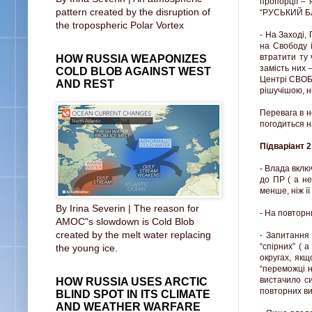
пропорції – 
pattern created by the disruption of
“РУСЬКИЙ Б
the tropospheric Polar Vortex
- На Заході,
на Свободу 
втратити ту 
HOW RUSSIA WEAPONIZES
замість них 
COLD BLOB AGAINST WEST
Центрі СВОБ
AND REST
рішучішою, н
Перевага в н
погодиться н
Підваріант 2
- Влада вклю
до ПР ( а не
менше, ніж її
By Irina Severin | The reason for
- На повторн
AMOC"s slowdown is Cold Blob
created by the melt water replacing
- Запитання 
“спірних” ( 
the young ice.
округах, як
“переможці н
вистачило си
HOW RUSSIA USES ARCTIC
повторних в
BLIND SPOT IN ITS CLIMATE
AND WEATHER WARFARE