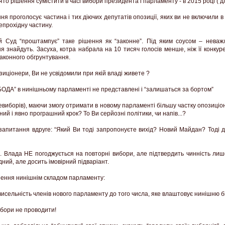
то рішення сумістити в часі вибори президента і парламенту - в 2015 році ( для
ння проголосує частина і тих діючих депутатів опозиції, яких ви не включили в
епрохідну частину.
ій Суд “проштампує” таке рішення як “законне”. Під яким соусом – неваж
я знайдуть. Засуха, котра набрала на 10 тисяч голосів менше, ніж її конку
законного обгрунтування.
зиціонери, Ви не усвідомили при якій владі живете ?
ОДА” в нинішньому парламенті не представлені і “залишаться за бортом”
ревиборів), маючи змогу отримати в новому парламенті більшу частку опозиціон
ний і явно програшний крок? То Ви серйозні політики, чи напів...?
запитання вдруге: “Який Ви тоді запропонуєте вихід? Новий Майдан? Тоді д
2
. Влада НЕ погоджується на повторні вибори, але підтвердить чинність лише
дний, але досить імовірний підваріант.
шення нинішнім складом парламенту:
чисельність членів нового парламенту до того числа, яке влаштовує нинішню б
ибори не проводити!