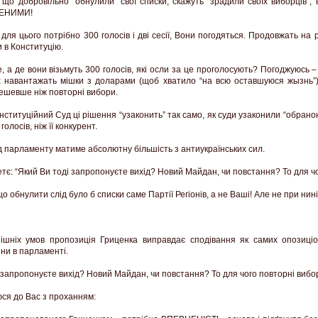
, що добровільно “обнулили” свої списки, скажуть “зрадили своїх виборців”
ЕНИМИ!
для цього потрібно 300 голосів і дві сесії, Вони погодяться. Продовжать на р
и в Конституцію.
, а де вони візьмуть 300 голосів, які осли за це проголосують? Погоджуюсь 
х навантажать мішки з доларами (щоб хватило “на всю оставшуюся жызнь”)
ешевше ніж повторні вибори.
онституційний Суд ці рішення “узаконить” так само, як суди узаконили “обрано
олосів, ніж її конкурент.
д парламенту матиме абсолютну більшість з антиукраїнських сил.
тє: “Який Ви тоді запропонуєте вихід? Новий Майдан, чи повстання? То для ч
о обнулити слід було б списки саме Партії Регіонів, а не Ваші! Але не при нині
ішніх умов пропозиція Гриценка виправдає сподівання як самих опозиціон
іни в парламенті.
 запропонуєте вихід? Новий Майдан, чи повстання? То для чого повторні вибо
ся до Вас з проханням: