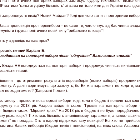
а на гіпотетичних повторних виборах застосує “судову технологію” визначе
Р матиме “конституційну більшість” зі всіма витікаючими для України наслідкам
ді запропонуєте вихід? Новий Майдан? Тоді для чого затія з повторними вибо
ша пропозиція про перевибори – це саме те, чого очікує від Вас чинна влада Пар
омуністи і група політичних повій типу “рибакових плющів”!
ять у відповідь на ваш крок?
еалістичний Варіант Б.
огодиться на повторні вибори після “обнуління” Вами ваших списків”
.
Влада НЕ погоджується на повторні вибори і продовжує чинність нинішньог
реалістичніший.
рішення : до отримання результатів перевиборів (нових виборів) продовжи
менту. А далі творитимуть, що захочуть, бо Ви ж в парламент не ходите, маб
теж не ходитимете? (Капризні Піжони).
останову : провести позачергові вибори тоді, коли в бюджеті появляться кош
юджету на 2013 рік Азаров вийде й скаже “Грошів на павторніє вібори -
і бюджетникам. “Міровий крізіс” На 2013 рік в бюджеті не буде передбачено
аку резолюцію? Ті хто має більшість в нинішньому парламенті, а також частина 
мент” не попадає. Хто в народі підтримає таку позицію? Всі хто не прийшо
частина Ваших виборців (бюджетників і пенсіонерів), на яких слова Азарова 