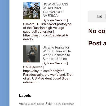
HOW RUSSIANS
WEAPONIZE
TORNADOES
AMERICA
By Irina Severin |
Climate U-Turn Soviet prototype
of the Russian high-voltage
No co
supercell generator |
https://tinyurl.com/5epvhkyd A
deadly ...
Post 
Ukraine Fights for
World Future while
World Hesitates to
Support Ukraine
By Irina Severin |
UAOBserver |
https://tinyurl.com/bdd9yja6
Paradoxically, the world and, first
of all, US President Josef Biden
refuse to...
Labels
Arctic
Biden
August Curse
CEPS
Caribbean