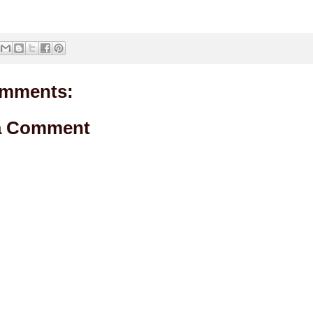
mments:
a Comment