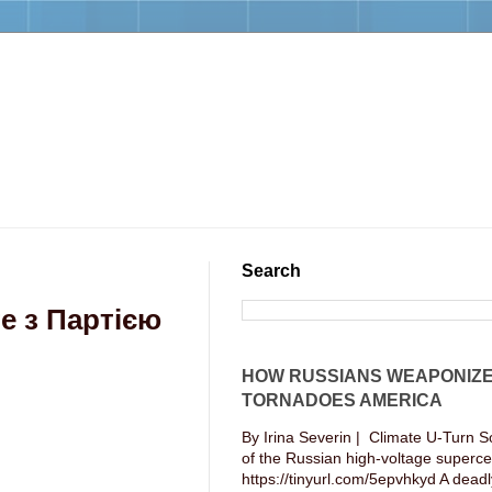
Search
е з Партією
HOW RUSSIANS WEAPONIZ
TORNADOES AMERICA
By Irina Severin | Climate U-Turn S
of the Russian high-voltage supercel
https://tinyurl.com/5epvhkyd A deadly