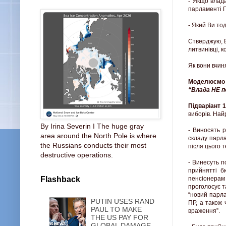
- Якщо влад
парламенті П
- Який Ви то
Стверджую, Ва
литвинівці, к
Як вони вчин
Моделюємо р
“Влада НЕ п
Підваріант 1
виборів. Най
By Irina Severin I The huge gray
- Виносять 
area around the North Pole is where
складу парла
the Russians conducts their most
після цього 
destructive operations.
- Винесуть п
прийнятті б
Flashback
пенсіонерам 
проголосує т
“новий парла
PUTIN USES RAND
ПР, а також 
PAUL TO MAKE
враження”.
THE US PAY FOR
GLOBAL DAMAGE