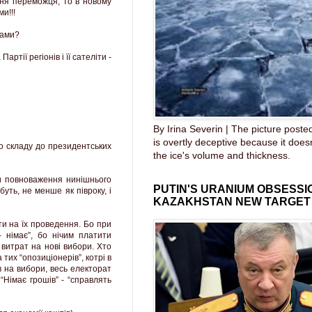
ння переможця, то в новому
и!!!
рами?
тії регіонів і її сателіти -
By Irina Severin | The picture post
is overtly deceptive because it does
о складу до президентських
the ice's volume and thickness.
ти повноваження нинішнього
PUTIN'S URANIUM OBSESS
уть, не менше як півроку, і
KAZAKHSTAN NEW TARGET
ти на їх проведення. Бо при
 німає”, бо нічим платити
 витрат на нові вибори. Хто
тих “опозиціонерів”, котрі в
в на вибори, весь електорат
“Німає грошів” - “справлять