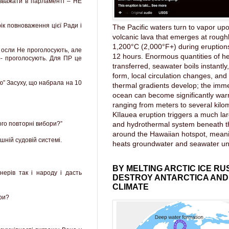
, вважати в парламенті – НЕ
ік повноваження цієї Ради і
The Pacific waters turn to vapor upo
volcanic lava that emerges at rough
1,200°C (2,000°F+) during eruptions
– осли Не проголосують, але
12 hours. Enormous quantities of he
- проголосують. Для ПР це
transferred, seawater boils instantl
form, local circulation changes, an
ю” Засуху, що набрала на 10
thermal gradients develop; the imme
ocean can become significantly wa
ranging from meters to several kilom
Kīlauea eruption triggers a much lar
and hydrothermal system beneath 
ого повторні вибори?”
around the Hawaiian hotspot, mea
шній судовій системі.
heats groundwater and seawater u
BY MELTING ARCTIC ICE RU
ерів так і народу і дасть
DESTROY ANTARCTICA AND
CLIMATE
ри?