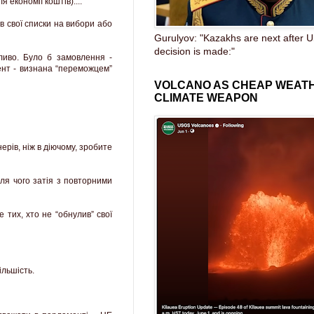
 економії коштів)....
 в свої списки на вибори або
Gurulyov: "Kazakhs are next after U
decision is made:"
ливо. Було б замовлення -
рент - визнана “переможцем”
VOLCANO AS CHEAP WEAT
CLIMATE WEAPON
ерів, ніж в діючому, зробите
ля чого затія з повторними
 тих, хто не “обнулив” свої
ільшість.