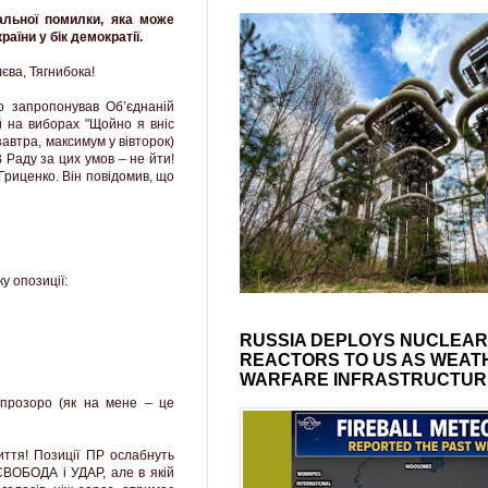
тальної помилки, яка може
раїни у бік демократії.
єва, Тягнибока!
ко запропонував Об’єднаній
й на виборах "Щойно я вніс
завтра, максимум у вівторок)
В Раду за цих умов – не йти!
.Гриценко. Він повідомив, що
у опозиції:
RUSSIA DEPLOYS NUCLEAR
REACTORS TO US AS WEAT
WARFARE INFRASTRUCTUR
 прозоро (як на мене – це
иття! Позиції ПР ослабнуть
 СВОБОДА і УДАР, але в якій