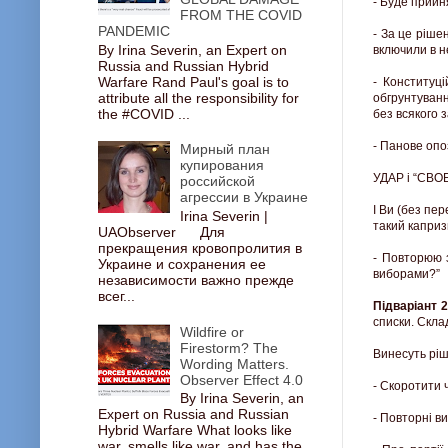
- Буде прийня
FROM THE COVID
PANDEMIC
- За це ріше
By Irina Severin, an Expert on
включили в н
Russia and Russian Hybrid
Warfare Rand Paul's goal is to
- Конституц
attribute all the responsibility for
обгрунтуванн
the #COVID ...
без всякого 
- Панове опо
Мирный план
купирования
УДАР і “СВОБ
российской
агрессии в Украине
І Ви (без пе
Irina Severin |
такий каприз
UAObserver Для
прекращения кровопролития в
- Повторюю 
Украине и сохранения ее
виборами?”
независимости важно прежде
всег...
Підваріант 
списки. Скла
Wildfire or
Firestorm? The
Винесуть рі
Wording Matters.
Observer Effect 4.0
- Скоротити 
By Irina Severin, an
Expert on Russia and Russian
- Повторні в
Hybrid Warfare What looks like
war, smells like war, and has the