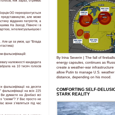
голосів, ніж зараз, отримає
иборців ОО переорієнтується
є представництво, але може
стину відданих патріотів, а
ошима На Заході, Півночі і в
ртією, інтелектуальнішою і
. Але це за умов, що “Влада
нтастика)
ом фальсифікацій:
By Irina Severin | The fall of fireball
energy capsules, continues as Russ
ревагу належності кандидата
набрала на 10 тисяч голосів
create a weather-war infrastructure
allow Putin to manage U.S. weather
distance, depending on his mood.
оти фальсифікації на десяти
COMFORTING SELF-DELUSIO
и” фальсифікації на всіх 225
STARK REALITY
 Ви думаєте на Донбасі всі
ез “схеми”? У Вас просто не
Вас вони з’являться під час