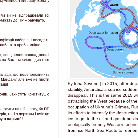
сумнівності виграшу. Вона у
коли ви не відпрацювали всі
ебіжать до ПР – ранувато.
фікації виборів, і посадять
е набагато проблемніше.
ія, знецінення заощаджень і
 на Вас – мовляв - дивіться
ї влади, що переполовинить
о Майдану, але вже не проти
By Irina Severin | In 2015, after dec
лади!
stability, Antarctica's sea ice sudde
нів. Захистіть Конституцію
disappear. This is the same 2015 wh
ostracising the West because of the 
occupation of Ukraine's Crimea, Ru
 носити на ній шапку, бо ПР
its efforts to intensify the destruction
в, так і з держави і вміє це
ice to get to the oil and gas deposit
у в ларьок”!
ecologically friendly Western techno
from ice North Sea Route to reorient