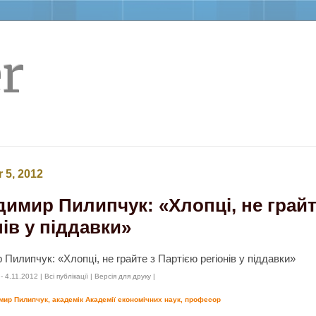
r
 5, 2012
имир Пилипчук: «Хлопці, не грайт
нів у піддавки»
Пилипчук: «Хлопці, не грайте з Партією регіонів у піддавки»
- 4.11.2012 |
Всі публікації
|
Версія для друку
|
ир Пилипчук, академік Академії економічних наук, професор