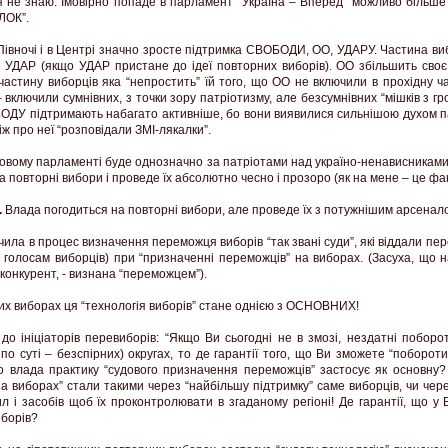
я не знаю. Імовірно попаде в парламент “Україна – Вперед” можливо більше 
ЛОК”.
 Півночі і в Центрі значно зросте підтримка СВОБОДИ, ОО, УДАРУ. Частина в
і УДАР (якщо УДАР пристане до ідеї повторних виборів). ОО збільшить сво
частину виборців яка “непростить” їй того, що ОО не включили в прохідну ча
– включили сумнівних, з точки зору патріотизму, але безсумнівних “мішків з гр
ОДУ підтримають набагато активніше, бо вони виявилися сильнішою духом па
іж про неї “розповідали ЗМІ-лякалки”.
овому парламенті буде однозначно за патріотами над україно-ненависниками
а повторні вибори і проведе їх абсолютно чесно і прозоро (як на мене – це фа
.
Влада погодиться на повторні вибори, але проведе їх з потужнішим арсенал
чила в процес визначення переможця виборів “так звані суди”, які віддали пе
 голосам виборців) при “призначенні переможців” на виборах. (Засуха, що 
 конкурент, - визнана “переможцем”).
их виборах ця “технологія виборів” стане однією з ОСНОВНИХ!
до ініціаторів перевиборів: “Якщо Ви сьогодні не в змозі, нездатні побор
а по суті – безспірних) округах, то де гарантії того, що Ви зможете “поборот
що влада практику “судового призначення переможців” застосує як основну?
а виборах” стали такими через “найбільшу підтримку” саме виборців, чи чер
л і засобів щоб їх проконтролювати в згаданому регіоні! Де гарантії, що у 
иборів?