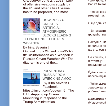
UAobserver June 27, 2023 Lack
- Для кроку,
of offensive weapons supply by
Вас є? То по
the US and other allies Ukraine
has to be prepared, and most ...
- Через втра
можливі насл
HOW RUSSIA
Є ще один ст
CREATES
ARTIFICIAL
– Ви втратит
ATMOSPHERIC
(розумію і в
BLOCKS LEADING
TO PROLONGED EXTREME
Наступне. Вл
WEATHER
подальше зне
By Irina Severin |
що сталося з
Original: https://tinyurl.com/353x2
ftz Disinformation as a Weapon in
Не спішіть,
Russian Covert Weather War The
підтримку ПР
diagram is one of the...
вкрадених вл
PREVENTING
Йдіть в пар
RUSSIA FROM
насильницьки
WRECKING AMOC
By Irina Severin I
- Тобто, дум
Facebook:
зароджувалас
https://tinyurl.com/bdevwrh8 The
робити “ловк
E.U. stepping up Ocean
Monitoring in response to the
Володимир 
Trump Administration...
04 листопад