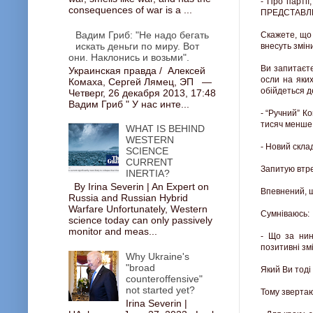
- Про партії
consequences of war is a ...
ПРЕДСТАВЛ
Вадим Гриб: "Не надо бегать
Скажете, що 
искать деньги по миру. Вот
внесуть змін
они. Наклонись и возьми".
Ви запитаєте
Украинская правда / Алексей
осли на яки
Комаха, Сергей Лямец, ЭП —
обійдеться д
Четверг, 26 декабря 2013, 17:48
Вадим Гриб " У нас инте...
- “Ручний” К
тисяч менше г
WHAT IS BEHIND
WESTERN
- Новий скла
SCIENCE
CURRENT
Запитую втре
INERTIA?
By Irina Severin | An Expert on
Впевнений, щ
Russia and Russian Hybrid
Warfare Unfortunately, Western
Сумніваюсь:
science today can only passively
monitor and meas...
- Що за нин
позитивні зм
Why Ukraine's
"broad
Який Ви тоді
counteroffensive"
not started yet?
Тому звертаю
Irina Severin |