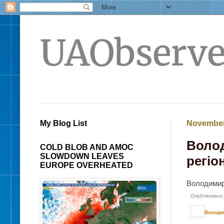
UAObserve
My Blog List
November
Волод
COLD BLOB AND AMOC
SLOWDOWN LEAVES
регіо
EUROPE OVERHEATED
Володимир 
Опубліковано 
Володим