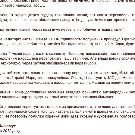
 запропонованого Гриценком – потрібна ВПЕВНЕНІСТЬ, основа і підґрунтя без
діліться з народом. Прошу.
чені 10 округів (через “судову технологію” влади) затіювати перевибори, 
ідки, коли не виявили скільки ваших депутатів і депутатів мажоритарників пер
ратегічний аспект, через який дуже небезпечно “обнуляти “ваші списки”.
е недоторканність і Вам (а не ПР)“припишуть” порушення процедур і фальси
ірю, що ви цього не боїтеся), але без Вас підняти народ на Новий Майдан, буд
ада 4 місяці підряд валить економіку. Попереду девальвація гривні, інфляц
долення народу, гнів переповнить чашу терпіння. Але влада вогонь спрямує
 економікою, через затіяні опозиціонерами перевибори.
 дочекайтеся поки чаша терпіння народу переповниться через злодійські ді
 по всій країні. Народ ще порозумнішає. Ось тоді і наступить ЧАС для Новог
адою у вас десятка мандатів, а народ підніметься на Майдан за повну зміну в
ламент і всіма доступними засобами завадьте прийняттю антинародних зако
 вилучаючи картки відсутніх в залі депутатів провладної більшості.
айте головою, користуйтеся головою за призначенням, а не лише для того, щоб
я і починалася саме з того, що натренувалася знімати шапки як з опозиціонері
о”.
Не повторіть помилки Ющенка, який здав Україну Януковичу, як “склотар
Пилипчук
а 2012 року