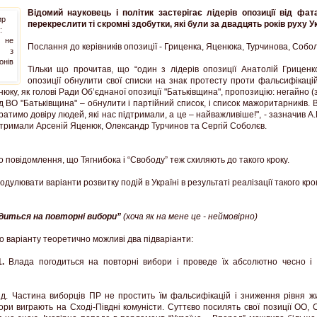
Відомий науковець і політик застерігає лідерів опозиції від фа
перекреслити ті скромні здобутки, які були за двадцять років руху Ук
Послання до керівників опозиції - Гриценка, Яценюка, Турчинова, Собол
Тільки що прочитав, що “один з лідерів опозиції Анатолій Грицен
опозиції обнулити свої списки на знак протесту проти фальсифікаці
юку, як голові Ради Об’єднаної опозиції "Батьківщина", пропозицію: негайно (
зд ВО "Батьківщина" – обнулити і партійний список, і список мажоритарників. 
ратимо довіру людей, які нас підтримали, а це – найважливіше!", - зазначив А
дтримали Арсеній Яценюк, Олександр Турчинов та Сергій Соболєв.
 повідомлення, що Тягнибока і “Свободу” теж схиляють до такого кроку.
дулювати варіанти розвитку подій в Україні в результаті реалізації такого крок
диться на повторні вибори”
(хоча як на мене це - неймовірно)
о варіанту теоретично можливі два підваріанти:
.
Влада погодиться на повторні вибори і проведе їх абсолютно чесно і
хід. Частина виборців ПР не простить їм фальсифікацій і зниження рівня ж
ори виграють на Сході-Півдні комуністи. Суттєво посилять свої позиції ОО,