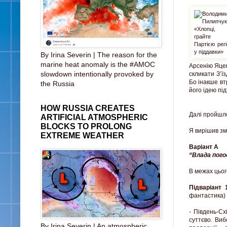
By Irina Severin | The reason for the
marine heat anomaly is the #AMOC
Арсенію Яцен
slowdown intentionally provoked by
скликати З’ї
Бо інакше вт
the Russia
його ідею пі
HOW RUSSIA CREATES
Далі пройшло
ARTIFICIAL ATMOSPHERIC
BLOCKS TO PROLONG
Я вирішив змо
EXTREME WEATHER
Варіант А
“Влада пого
В межах цьог
Підваріант 1
фантастика)
- Південь-С
суттєво. Виб
By Irina Severin | An atmospheric